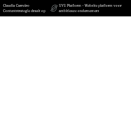
Claudia Carreiro
SYS Platform - Website platform voor
Contentstrategie draait op
ambitieuze ondernemers