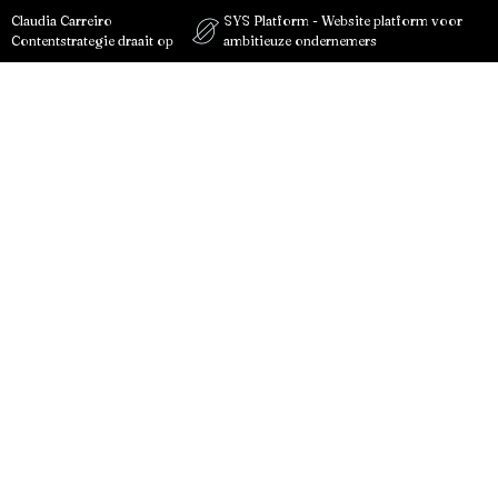
Claudia Carreiro
SYS Platform - Website platform voor
Contentstrategie draait op
ambitieuze ondernemers