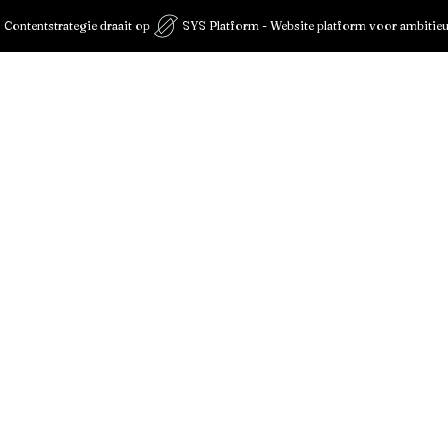
 Contentstrategie draait op
SYS Platform - Website platform voor ambitie