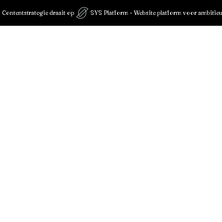
 Contentstrategie draait op
SYS Platform - Website platform voor ambitie