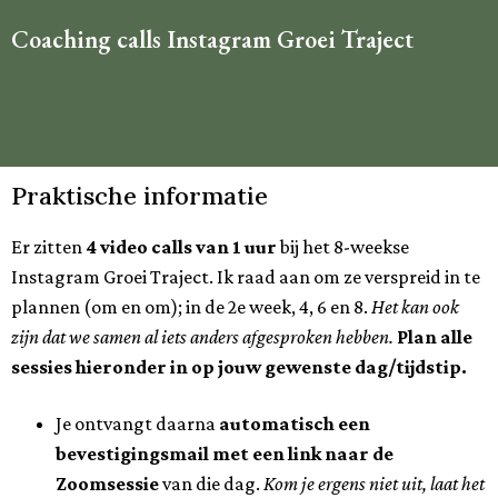
Coaching calls Instagram Groei Traject
Plan hieronder 4x jouw 1-op-1
sessies in
Praktische informatie
Er zitten
4 video calls van 1 uur
bij het 8-weekse
Instagram Groei Traject. Ik raad aan om ze verspreid in te
plannen (om en om); in de 2e week, 4, 6 en 8.
Het kan ook
zijn dat we samen al iets anders afgesproken hebben.
Plan alle
sessies hieronder in op jouw gewenste dag/tijdstip.
Je ontvangt daarna
automatisch een
bevestigingsmail met een link naar de
Zoomsessie
van die dag.
Kom je ergens niet uit, laat het