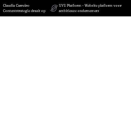
Claudia Carreiro
SYS Platform - Website platform voor
Contentstrategie draait op
ambitieuze ondernemers