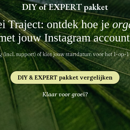
DIY of EXPERT pakket
i Traject: ontdek hoe je
org
met jouw Instagram account
g (incl. support) of kies jouw startdatum voor het 1-op-1 t
DIY & EXPERT pakket vergelijken
Klaar voor groei?