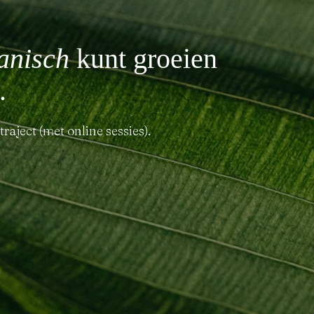
anisch
kunt groeien
.
raject (met online sessies).