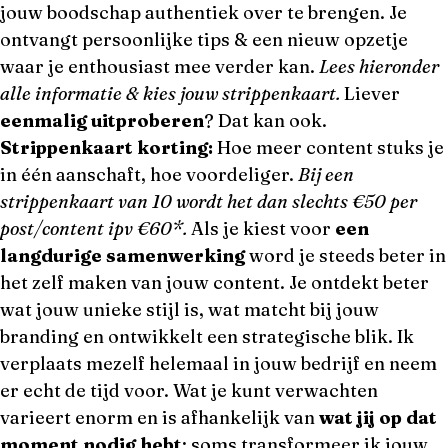
jouw boodschap authentiek over te brengen. Je
ontvangt persoonlijke tips & een nieuw opzetje
waar je enthousiast mee verder kan.
Lees hieronder
alle informatie & kies jouw strippenkaart.
Liever
eenmalig uitproberen
? Dat kan ook.
Strippenkaart korting:
Hoe meer content stuks je
in één aanschaft, hoe voordeliger.
Bij een
strippenkaart van 10 wordt het dan slechts €50 per
post/content ipv €60*.
Als je kiest voor
een
langdurige samenwerking
word je steeds beter in
het zelf maken van jouw content. Je ontdekt beter
wat jouw unieke stijl is, wat matcht bij jouw
branding en ontwikkelt een strategische blik. Ik
verplaats mezelf helemaal in jouw bedrijf en neem
er echt de tijd voor. Wat je kunt verwachten
varieert enorm en is afhankelijk van
wat jij op dat
moment nodig hebt
: soms transformeer ik jouw