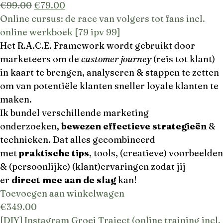
€
99.00
€
79.00
Online cursus: de race van volgers tot fans incl.
online werkboek [79 ipv 99]
Het R.A.C.E. Framework wordt gebruikt door
marketeers om de
customer journey
(reis tot klant)
in kaart te brengen, analyseren & stappen te zetten
om van potentiële klanten sneller loyale klanten te
maken.
Ik bundel verschillende marketing
onderzoeken,
bewezen effectieve strategieën
&
technieken. Dat alles gecombineerd
met
praktische tips
, tools, (creatieve) voorbeelden
& (persoonlijke) (klant)ervaringen zodat jij
er
direct mee aan de slag
kan!
Toevoegen aan winkelwagen
€
349.00
[DIY] Instagram Groei Traject (online training incl.