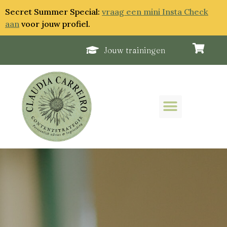
Secret Summer Special:
vraag een mini Insta Check
aan
voor jouw profiel.
Jouw trainingen