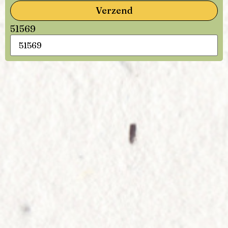
Verzend
51569