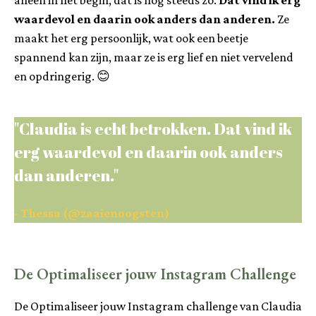
alleen in het begin, dat is nog steeds zo.
Dat vind ik erg
waardevol en daarin ook anders dan anderen.
Ze
maakt het erg persoonlijk, wat ook een beetje
spannend kan zijn, maar ze is erg lief en niet vervelend
en opdringerig. 😊
"Claudia is echt betrokken. Dat vind ik
erg waardevol en daarin ook anders
dan anderen."
- Thessa (@zaaienoogsten)
De Optimaliseer jouw Instagram Challenge
De Optimaliseer jouw Instagram challenge van Claudia