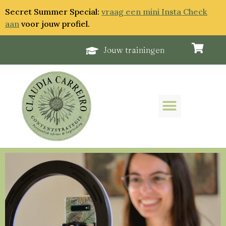
Secret Summer Special:
vraag een mini Insta Check
aan
voor jouw profiel.
Jouw trainingen