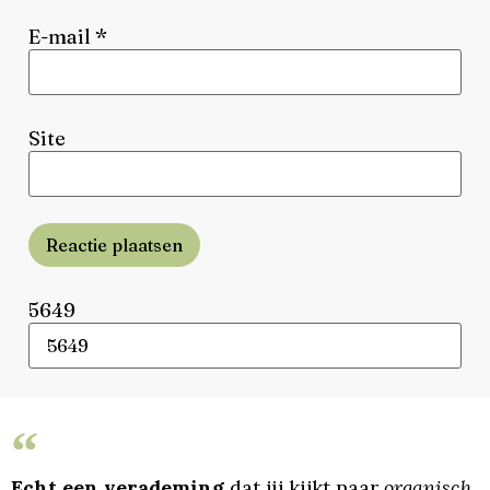
E-mail
*
Site
Reactie plaatsen
5649
Echt een verademing
dat jij kijkt naar
organisch